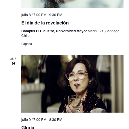
julio 8 / 7:00 PM
-
9:30 PM
El día de la revelación
Campus El Claustro, Universidad Mayor
Marín 321, Santiago,
Chile
Pagado
JUE
9
julio 9 / 7:00 PM
-
8:30 PM
Gloria