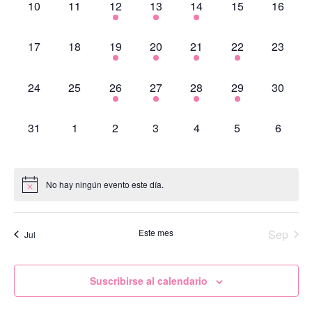
0
0
1
1
1
0
0
10
11
12
13
14
15
16
eventos,
eventos,
evento,
evento,
evento,
eventos,
eventos
0
0
2
1
1
3
0
17
18
19
20
21
22
23
eventos,
eventos,
eventos,
evento,
evento,
eventos,
eventos
0
0
3
1
2
4
0
24
25
26
27
28
29
30
eventos,
eventos,
eventos,
evento,
eventos,
eventos,
eventos
0
0
0
0
0
0
0
31
1
2
3
4
5
6
eventos,
eventos,
eventos,
eventos,
eventos,
eventos,
eventos
No hay ningún evento este día.
Este mes
Sep
Jul
Suscribirse al calendario