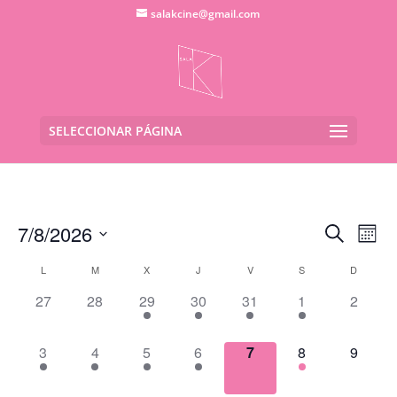
salakcine@gmail.com
SELECCIONAR PÁGINA
Navega
Na
7/8/2026
Buscar
Mes
de
de
Seleccionar
vis
Calendario
búsqu
L
M
X
J
V
S
D
fecha.
de
de
y
0
0
1
1
1
4
0
27
28
29
30
31
1
2
Eve
Eventos
vistas
eventos,
eventos,
evento,
evento,
evento,
eventos,
eventos
de
1
1
1
1
0
3
0
3
4
5
6
7
8
9
Evento
evento,
evento,
evento,
evento,
eventos,
eventos,
eventos