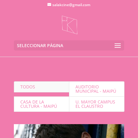
salakcine@gmail.com
SELECCIONAR PÁGINA
TODOS
AUDITORIO
MUNICIPAL - MAIPÚ
CASA DE LA
U. MAYOR CAMPUS
CULTURA - MAIPÚ
EL CLAUSTRO