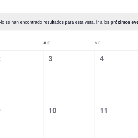
No se han encontrado resultados para esta vista. Ir a los
próximos ev
JUE
VIE
0
0
0
2
3
4
ventos,
eventos,
eventos,
0
0
0
9
10
11
ventos,
eventos,
eventos,