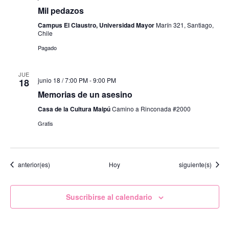
Mil pedazos
Campus El Claustro, Universidad Mayor
Marín 321, Santiago,
Chile
Pagado
JUE
junio 18 / 7:00 PM
-
9:00 PM
18
Memorias de un asesino
Casa de la Cultura Maipú
Camino a Rinconada #2000
Gratis
Eventos
Eventos
anterior(es)
Hoy
siguiente(s)
Suscribirse al calendario