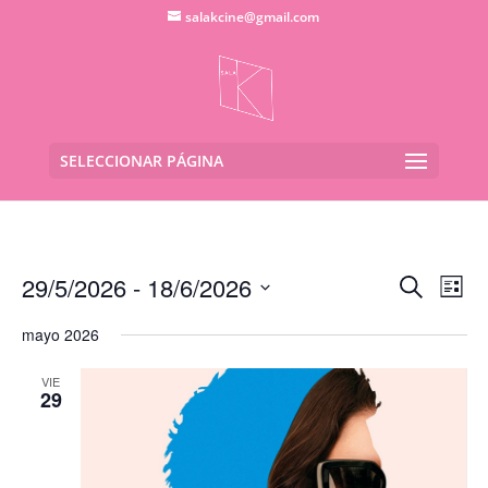
salakcine@gmail.com
SELECCIONAR PÁGINA
Navega
Na
29/5/2026
 - 
18/6/2026
Buscar
Lista
de
de
Seleccionar
vis
búsqu
mayo 2026
fecha.
de
y
Eve
VIE
vistas
29
de
Evento