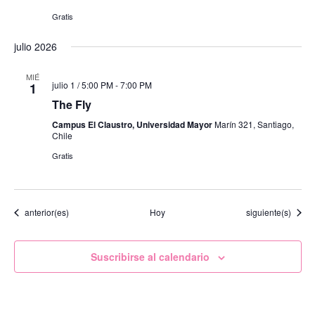
Gratis
julio 2026
MIÉ
julio 1 / 5:00 PM
-
7:00 PM
1
The Fly
Campus El Claustro, Universidad Mayor
Marín 321, Santiago,
Chile
Gratis
Eventos
Eventos
anterior(es)
Hoy
siguiente(s)
Suscribirse al calendario