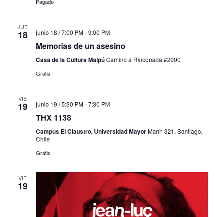
Pagado
JUE
junio 18 / 7:00 PM
-
9:00 PM
18
Memorias de un asesino
Casa de la Cultura Maipú
Camino a Rinconada #2000
Gratis
VIE
junio 19 / 5:30 PM
-
7:30 PM
19
THX 1138
Campus El Claustro, Universidad Mayor
Marín 321, Santiago,
Chile
Gratis
VIE
19