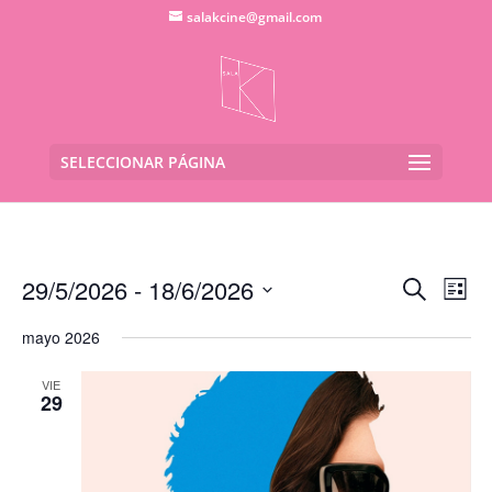
salakcine@gmail.com
SELECCIONAR PÁGINA
Navega
Na
29/5/2026
 - 
18/6/2026
Buscar
Lista
de
de
Seleccionar
vis
búsqu
mayo 2026
fecha.
de
y
Eve
VIE
vistas
29
de
Evento