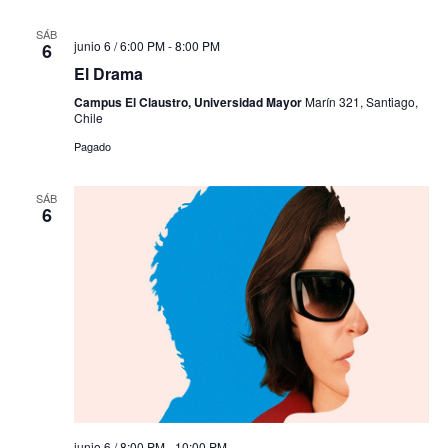
SÁB
junio 6 / 6:00 PM
-
8:00 PM
6
El Drama
Campus El Claustro, Universidad Mayor
Marín 321, Santiago,
Chile
Pagado
SÁB
6
junio 6 / 8:00 PM
-
10:00 PM