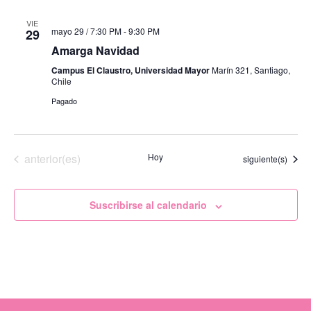
VIE
mayo 29 / 7:30 PM
-
9:30 PM
29
Amarga Navidad
Campus El Claustro, Universidad Mayor
Marín 321, Santiago,
Chile
Pagado
Eventos
anterior(es)
Hoy
Eventos
siguiente(s)
Suscribirse al calendario