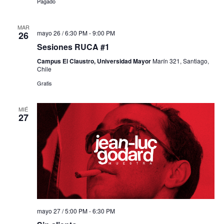
Pagado
MAR
mayo 26 / 6:30 PM
-
9:00 PM
26
Sesiones RUCA #1
Campus El Claustro, Universidad Mayor
Marín 321, Santiago,
Chile
Gratis
MIÉ
27
mayo 27 / 5:00 PM
-
6:30 PM