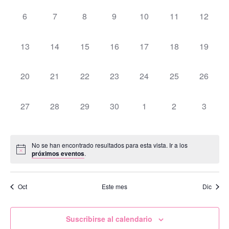
de
0
0
0
0
0
0
0
6
7
8
9
10
11
12
Evento
eventos,
eventos,
eventos,
eventos,
eventos,
eventos,
eventos
0
0
0
0
0
0
0
13
14
15
16
17
18
19
eventos,
eventos,
eventos,
eventos,
eventos,
eventos,
eventos
0
0
0
0
0
0
0
20
21
22
23
24
25
26
eventos,
eventos,
eventos,
eventos,
eventos,
eventos,
eventos
0
0
0
0
0
0
0
27
28
29
30
1
2
3
eventos,
eventos,
eventos,
eventos,
eventos,
eventos,
eventos
No se han encontrado resultados para esta vista. Ir a los
próximos eventos
.
Oct
Este mes
Dic
Suscribirse al calendario