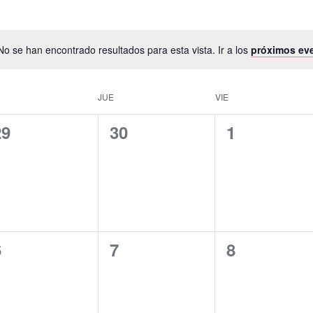
No se han encontrado resultados para esta vista. Ir a los
próximos ev
JUE
VIE
0
0
0
29
30
1
ventos,
eventos,
eventos,
0
0
0
6
7
8
ventos,
eventos,
eventos,