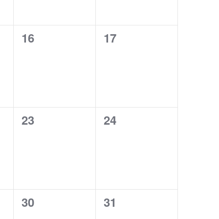
0
0
16
17
eventos,
eventos,
0
0
23
24
eventos,
eventos,
0
0
30
31
eventos,
eventos,