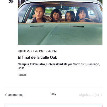
29
agosto 29 / 7:30 PM
-
9:30 PM
El final de la calle Oak
Campus El Claustro, Universidad Mayor
Marín 321, Santiago,
Chile
Pagado
Eventos
Hoy
siguiente(s)
Eventos
anterior(es)