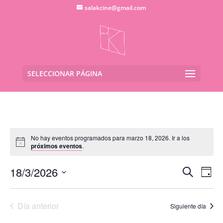
salakcine@gmail.com
SELECCIONAR PÁGINA
No hay eventos programados para marzo 18, 2026. Ir a los
próximos eventos
.
Navega
Na
18/3/2026
Buscar
Día
de
de
Seleccionar
vis
búsqu
fecha.
de
Día anterior
y
Siguiente día
Eve
vistas