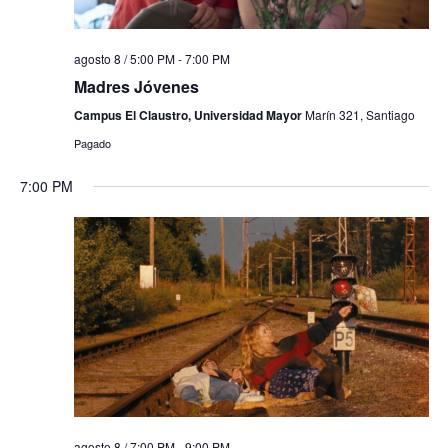
agosto 8 / 5:00 PM
-
7:00 PM
Madres Jóvenes
Campus El Claustro, Universidad Mayor
Marín 321, Santiago
Pagado
7:00 PM
agosto 8 / 7:00 PM
-
9:00 PM