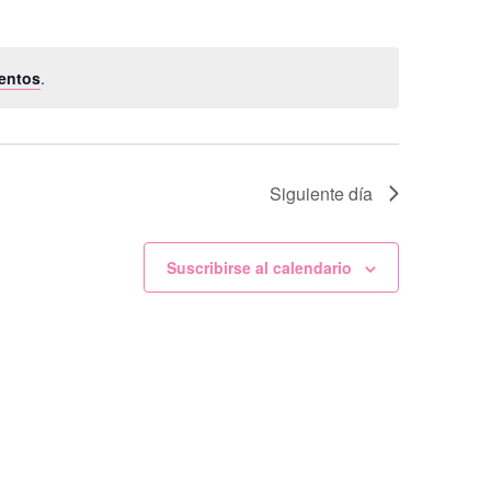
entos
.
Siguiente día
Suscribirse al calendario