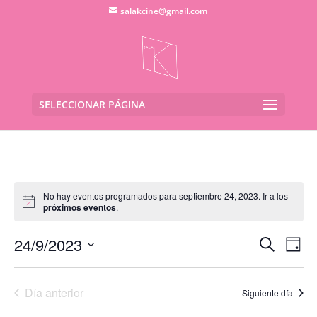
salakcine@gmail.com
SELECCIONAR PÁGINA
No hay eventos programados para septiembre 24, 2023. Ir a los
próximos eventos
.
Navega
Na
24/9/2023
Buscar
Día
de
de
Seleccionar
vis
búsqu
fecha.
de
Día anterior
y
Siguiente día
Eve
vistas