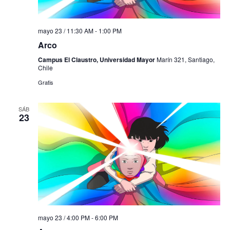
mayo 23 / 11:30 AM
-
1:00 PM
Arco
Campus El Claustro, Universidad Mayor
Marín 321, Santiago,
Chile
Gratis
SÁB
23
mayo 23 / 4:00 PM
-
6:00 PM