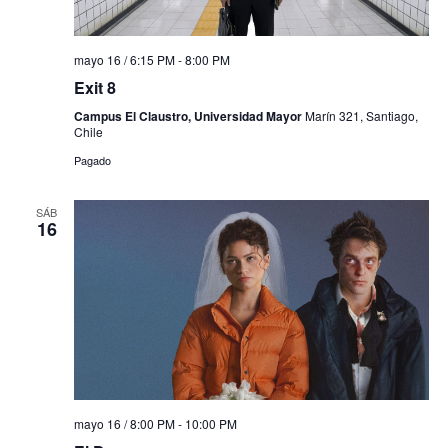
mayo 16 / 6:15 PM
-
8:00 PM
Exit 8
Campus El Claustro, Universidad Mayor
Marín 321, Santiago,
Chile
Pagado
SÁB
16
mayo 16 / 8:00 PM
-
10:00 PM