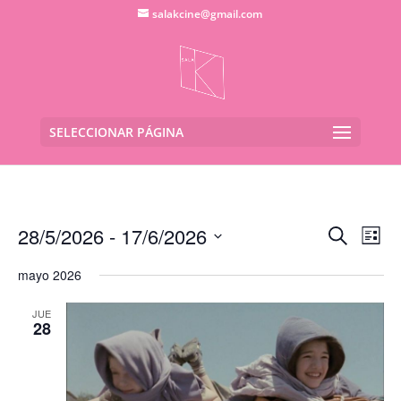
salakcine@gmail.com
SELECCIONAR PÁGINA
Navega
Na
28/5/2026
 - 
17/6/2026
Buscar
Lista
de
de
Seleccionar
vis
búsqu
mayo 2026
fecha.
de
y
Eve
JUE
vistas
28
de
Evento