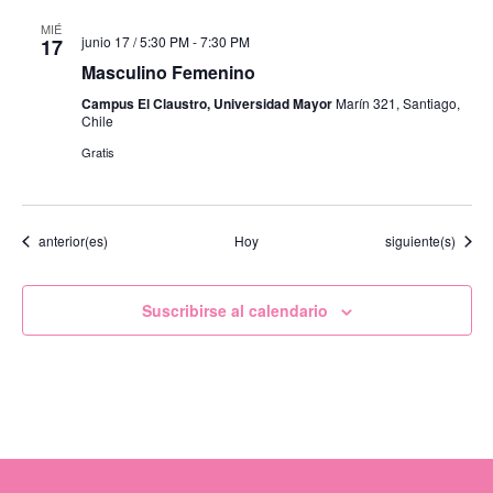
MIÉ
junio 17 / 5:30 PM
-
7:30 PM
17
Masculino Femenino
Campus El Claustro, Universidad Mayor
Marín 321, Santiago,
Chile
Gratis
Eventos
Eventos
anterior(es)
Hoy
siguiente(s)
Suscribirse al calendario