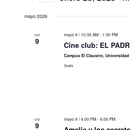
de
Eventos
Seleccionar
Eventos
para
fecha.
mayo 2026
la
palabra
clave.
mayo 9 / 10:30 AM
-
1:30 PM
SÁB
9
Cine club: EL PAD
Campus El Claustro, Universida
Gratis
mayo 9 / 4:00 PM
-
6:00 PM
SÁB
9
Amelie y los secreto