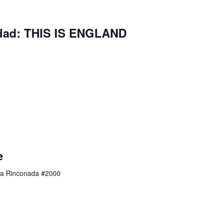
idad: THIS IS ENGLAND
e
a Rinconada #2000