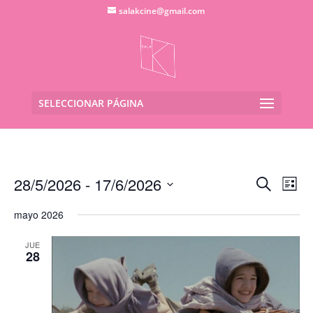
salakcine@gmail.com
SELECCIONAR PÁGINA
Navega
Na
28/5/2026
 - 
17/6/2026
Buscar
Lista
de
de
Seleccionar
vis
búsqu
mayo 2026
fecha.
de
y
Eve
JUE
vistas
28
de
Evento