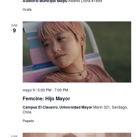
Auditorio Municipal Maipú
Alberto Llona #1899
Gratis
SÁB
9
mayo 9 / 5:00 PM
-
7:00 PM
Femcine: Hijo Mayor
Campus El Claustro, Universidad Mayor
Marín 321, Santiago,
Chile
Pagado
SÁB