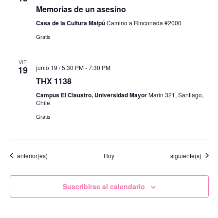
Memorias de un asesino
Casa de la Cultura Maipú
Camino a Rinconada #2000
Gratis
VIE
junio 19 / 5:30 PM
-
7:30 PM
19
THX 1138
Campus El Claustro, Universidad Mayor
Marín 321, Santiago,
Chile
Gratis
Eventos
Eventos
anterior(es)
Hoy
siguiente(s)
Suscribirse al calendario