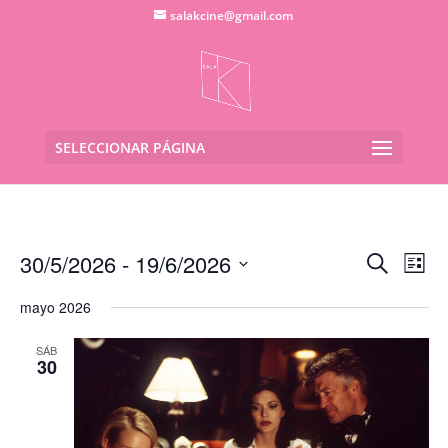
salakcine@gmail.com
SELECCIONAR PÁGINA
Navega
Na
30/5/2026
 - 
19/6/2026
Buscar
Lista
de
de
Seleccionar
vis
búsqu
mayo 2026
fecha.
de
y
Eve
SÁB
vistas
30
de
Evento