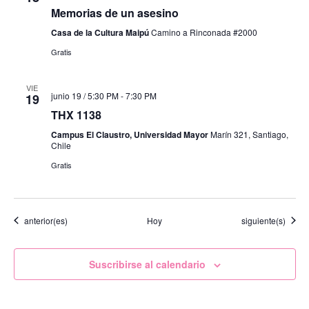
Memorias de un asesino
Casa de la Cultura Maipú
Camino a Rinconada #2000
Gratis
VIE
junio 19 / 5:30 PM
-
7:30 PM
19
THX 1138
Campus El Claustro, Universidad Mayor
Marín 321, Santiago,
Chile
Gratis
Eventos
Eventos
anterior(es)
Hoy
siguiente(s)
Suscribirse al calendario