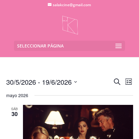
salakcine@gmail.com
SELECCIONAR PÁGINA
Navega
Na
30/5/2026
 - 
19/6/2026
Buscar
Lista
de
de
Seleccionar
vis
búsqu
mayo 2026
fecha.
de
y
Eve
SÁB
vistas
30
de
Evento