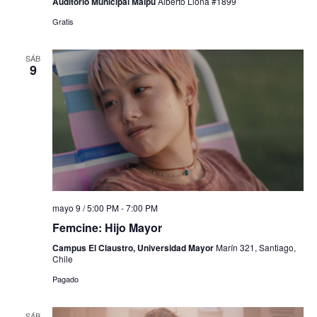
Auditorio Municipal Maipú
Alberto Llona #1899
Gratis
SÁB
9
mayo 9 / 5:00 PM
-
7:00 PM
Femcine: Hijo Mayor
Campus El Claustro, Universidad Mayor
Marín 321, Santiago,
Chile
Pagado
SÁB