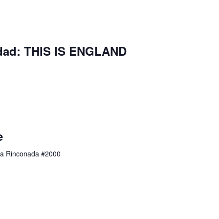
idad: THIS IS ENGLAND
e
a Rinconada #2000