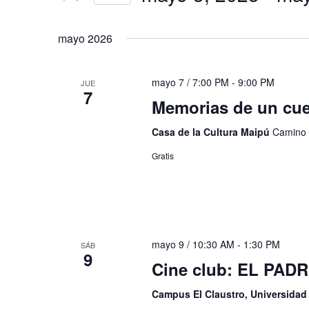
de
Eventos
Seleccionar
Eventos
para
fecha.
mayo 2026
la
palabra
clave.
mayo 7 / 7:00 PM
-
9:00 PM
JUE
7
Memorias de un cue
Casa de la Cultura Maipú
Camino 
Gratis
mayo 9 / 10:30 AM
-
1:30 PM
SÁB
9
Cine club: EL PAD
Campus El Claustro, Universida