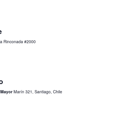
e
a Rinconada #2000
o
d Mayor
Marín 321, Santiago, Chile