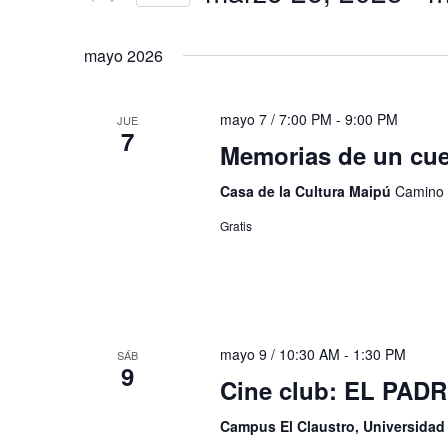
de
Eventos
Seleccionar
Eventos
para
fecha.
mayo 2026
la
palabra
clave.
mayo 7 / 7:00 PM
-
9:00 PM
JUE
7
Memorias de un cue
Casa de la Cultura Maipú
Camino 
Gratis
mayo 9 / 10:30 AM
-
1:30 PM
SÁB
9
Cine club: EL PAD
Campus El Claustro, Universida