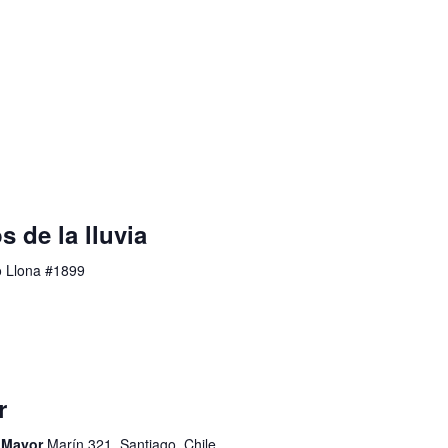
s de la lluvia
o Llona #1899
r
d Mayor
Marín 321, Santiago, Chile