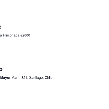
e
a Rinconada #2000
o
d Mayor
Marín 321, Santiago, Chile