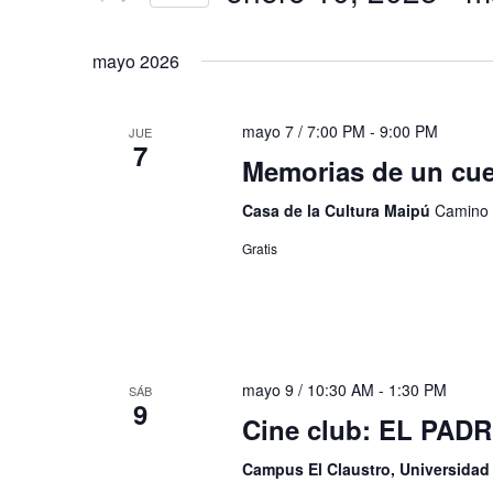
de
Eventos
Seleccionar
Eventos
para
fecha.
mayo 2026
la
palabra
clave.
mayo 7 / 7:00 PM
-
9:00 PM
JUE
7
Memorias de un cue
Casa de la Cultura Maipú
Camino 
Gratis
mayo 9 / 10:30 AM
-
1:30 PM
SÁB
9
Cine club: EL PAD
Campus El Claustro, Universida