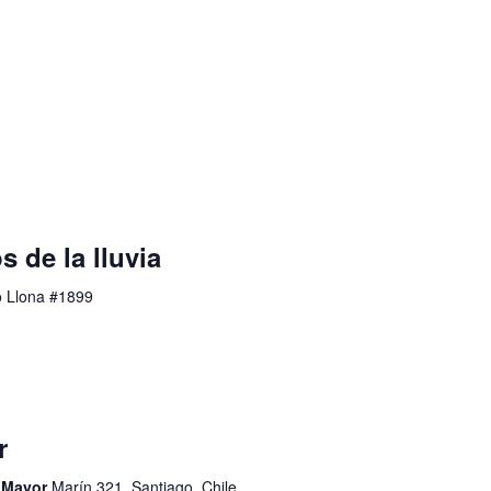
s de la lluvia
o Llona #1899
r
d Mayor
Marín 321, Santiago, Chile