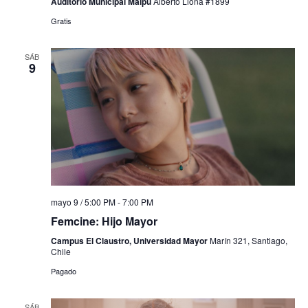
Auditorio Municipal Maipú
Alberto Llona #1899
Gratis
SÁB
9
mayo 9 / 5:00 PM
-
7:00 PM
Femcine: Hijo Mayor
Campus El Claustro, Universidad Mayor
Marín 321, Santiago,
Chile
Pagado
SÁB