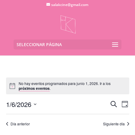
salakcine@gmail.com
SELECCIONAR PÁGINA
No hay eventos programados para junio 1, 2026. Ir a los
próximos eventos
.
Navega
Na
1/6/2026
Buscar
Día
de
de
Seleccionar
vis
búsqu
fecha.
de
Día anterior
Siguiente día
y
Eve
vistas