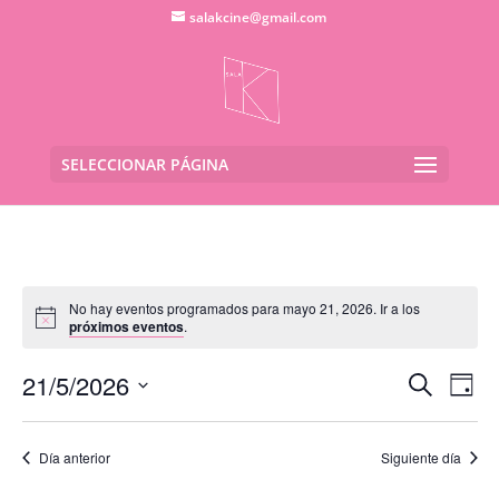
salakcine@gmail.com
SELECCIONAR PÁGINA
No hay eventos programados para mayo 21, 2026. Ir a los
próximos eventos
.
Navega
Na
21/5/2026
Buscar
Día
de
de
Seleccionar
vis
búsqu
fecha.
de
Día anterior
Siguiente día
y
Eve
vistas