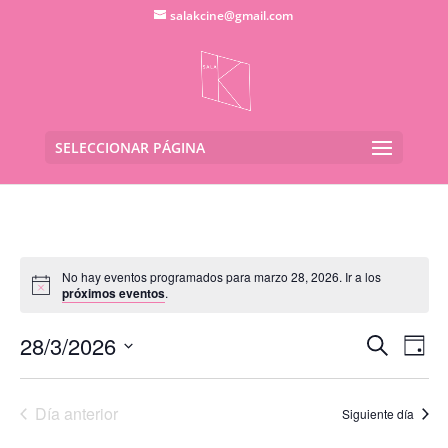
salakcine@gmail.com
SELECCIONAR PÁGINA
No hay eventos programados para marzo 28, 2026. Ir a los
próximos eventos
.
Navega
Na
28/3/2026
Buscar
Día
de
de
Seleccionar
vis
búsqu
fecha.
de
Día anterior
y
Siguiente día
Eve
vistas