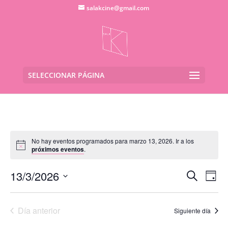
salakcine@gmail.com
SELECCIONAR PÁGINA
No hay eventos programados para marzo 13, 2026. Ir a los
próximos eventos
.
Navega
Na
13/3/2026
Buscar
Día
de
de
Seleccionar
vis
búsqu
fecha.
de
Día anterior
y
Siguiente día
Eve
vistas