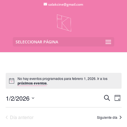
salakcine@gmail.com
SELECCIONAR PÁGINA
No hay eventos programados para febrero 1, 2026. Ir a los
próximos eventos
.
Navega
Na
1/2/2026
Buscar
Día
de
de
Seleccionar
vis
búsqu
fecha.
de
Día anterior
y
Siguiente día
Eve
vistas