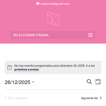
salakcine@gmail.com
SELECCIONAR PÁGINA
No hay eventos programados para diciembre 26, 2025. Ir a los
próximos eventos
.
Navega
Na
26/12/2025
Buscar
Día
de
de
Seleccionar
vis
búsqu
fecha.
de
Día anterior
y
Siguiente día
Eve
vistas