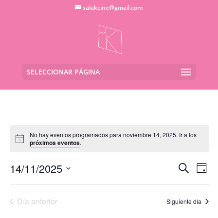
salakcine@gmail.com
SELECCIONAR PÁGINA
No hay eventos programados para noviembre 14, 2025. Ir a los
próximos eventos
.
Navega
Na
14/11/2025
Buscar
Día
de
de
Seleccionar
vis
búsqu
fecha.
de
Día anterior
y
Siguiente día
Eve
vistas