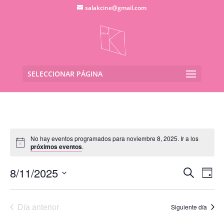
salakcine@gmail.com
SELECCIONAR PÁGINA
No hay eventos programados para noviembre 8, 2025. Ir a los
próximos eventos
.
Navega
Na
8/11/2025
Buscar
Día
de
de
Seleccionar
vis
búsqu
fecha.
de
Día anterior
y
Siguiente día
Eve
vistas