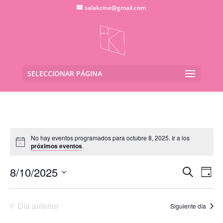
salakcine@gmail.com
SELECCIONAR PÁGINA
No hay eventos programados para octubre 8, 2025. Ir a los
próximos eventos
.
Navega
Na
8/10/2025
Buscar
Día
de
de
Seleccionar
vis
búsqu
fecha.
de
Día anterior
y
Siguiente día
Eve
vistas