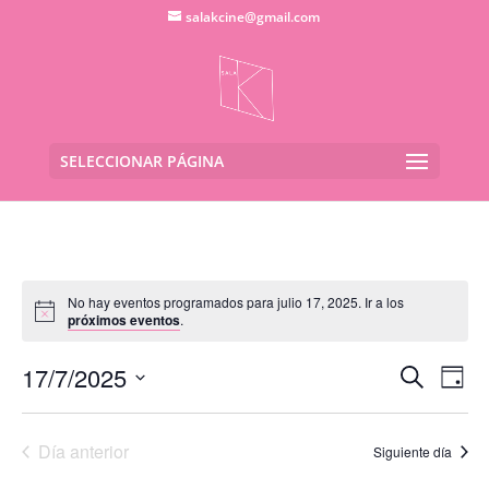
salakcine@gmail.com
SELECCIONAR PÁGINA
No hay eventos programados para julio 17, 2025. Ir a los
próximos eventos
.
Navega
Na
17/7/2025
Buscar
Día
de
de
Seleccionar
vis
búsqu
fecha.
de
Día anterior
y
Siguiente día
Eve
vistas