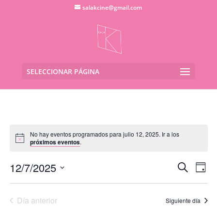
salakcine@gmail.com
SELECCIONAR PÁGINA
No hay eventos programados para julio 12, 2025. Ir a los
próximos eventos
.
Navega
Na
12/7/2025
Buscar
Día
de
de
Seleccionar
vis
búsqu
fecha.
de
Día anterior
y
Siguiente día
Eve
vistas