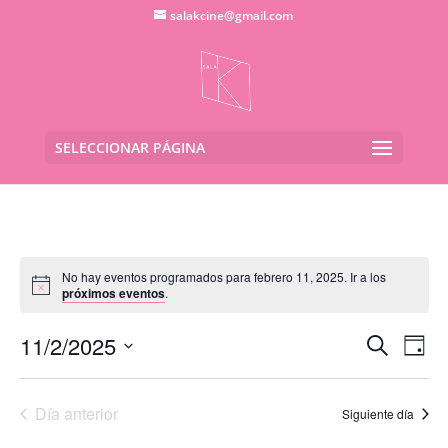
salakcine@gmail.com
SELECCIONAR PÁGINA
No hay eventos programados para febrero 11, 2025. Ir a los
próximos eventos
.
Navega
Na
11/2/2025
Buscar
Día
de
de
Seleccionar
vis
búsqu
fecha.
de
Día anterior
y
Siguiente día
Eve
vistas