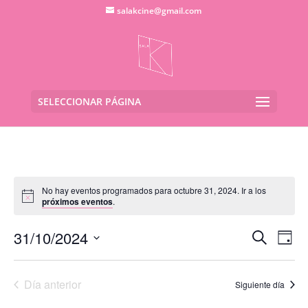
salakcine@gmail.com
SELECCIONAR PÁGINA
No hay eventos programados para octubre 31, 2024. Ir a los
próximos eventos
.
Navega
Na
31/10/2024
Buscar
Día
de
de
Seleccionar
vis
búsqu
fecha.
de
Día anterior
y
Siguiente día
Eve
vistas