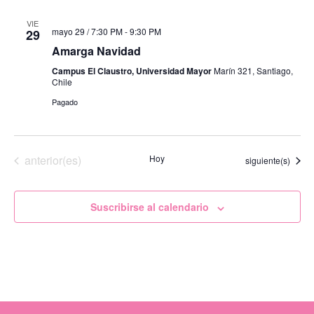
VIE
mayo 29 / 7:30 PM
-
9:30 PM
29
Amarga Navidad
Campus El Claustro, Universidad Mayor
Marín 321, Santiago,
Chile
Pagado
Eventos
anterior(es)
Hoy
Eventos
siguiente(s)
Suscribirse al calendario