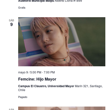
Auditorio Municipal Maipú
Alberto Llona #1899
Gratis
SÁB
9
mayo 9 / 5:00 PM
-
7:00 PM
Femcine: Hijo Mayor
Campus El Claustro, Universidad Mayor
Marín 321, Santiago,
Chile
Pagado
SÁB