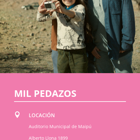
MIL PEDAZOS

LOCACIÓN
Auditorio Municipal de Maipú
Alberto Llona 1899