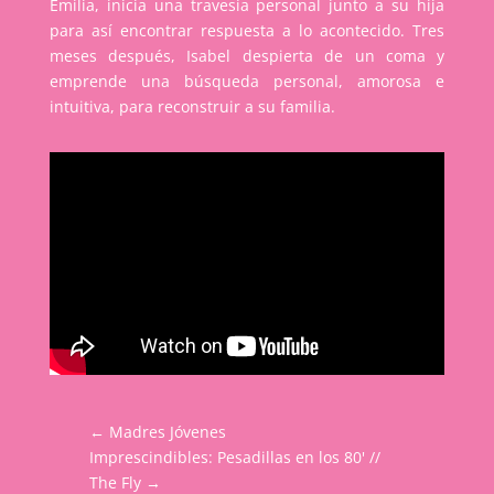
Emilia, inicia una travesía personal junto a su hija
para así encontrar respuesta a lo acontecido. Tres
meses después, Isabel despierta de un coma y
emprende una búsqueda personal, amorosa e
intuitiva, para reconstruir a su familia.
←
Madres Jóvenes
Imprescindibles: Pesadillas en los 80' //
The Fly
→