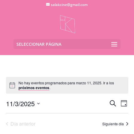
salakcine@gmail.com
SELECCIONAR PÁGINA
No hay eventos programados para marzo 11, 2025. Ir a los
próximos eventos
.
Navega
Na
11/3/2025
Buscar
Día
de
de
Seleccionar
vis
búsqu
fecha.
de
Día anterior
y
Siguiente día
Eve
vistas