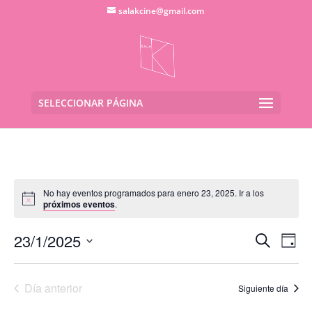
salakcine@gmail.com
SELECCIONAR PÁGINA
No hay eventos programados para enero 23, 2025. Ir a los
próximos eventos
.
Navega
Na
23/1/2025
Buscar
Día
de
de
Seleccionar
vis
búsqu
fecha.
de
Día anterior
y
Siguiente día
Eve
vistas