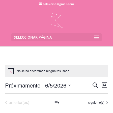
salakcine@gmail.com
SELECCIONAR PÁGINA
No se ha encontrado ningún resultado.
Navega
Na
Próximamente
 - 
6/5/2026
Buscar
Lista
de
de
Seleccionar
vis
búsqu
fecha.
de
Eventos
anterior(es)
Hoy
y
Eventos
siguiente(s)
Eve
vistas